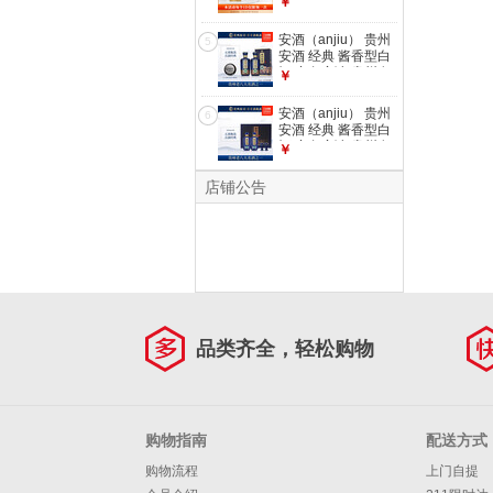
￥
酒 53%vol 100mL 1
瓶 金樽
安酒（anjiu） 贵州
5
安酒 经典 酱香型白
酒 商务宴请 贵州名
￥
酒 53%vol 500mL 2
瓶 两瓶装
安酒（anjiu） 贵州
6
安酒 经典 酱香型白
酒 商务宴请 贵州名
￥
酒 53%vol 100mL 2
瓶 礼盒装
店铺公告
品类齐全，轻松购物
购物指南
配送方式
购物流程
上门自提