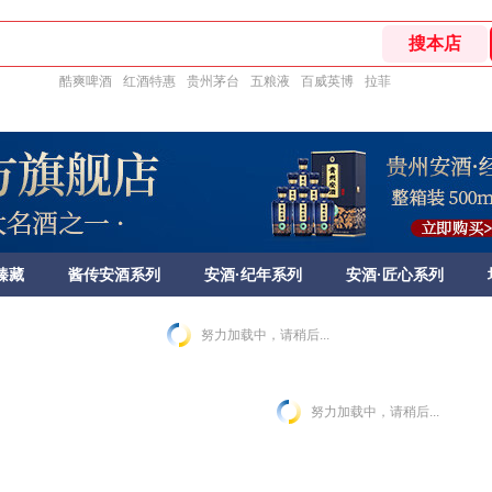
酷爽啤酒
红酒特惠
贵州茅台
五粮液
百威英博
拉菲
臻藏
酱传安酒系列
安酒·纪年系列
安酒·匠心系列
努力加载中，请稍后...
努力加载中，请稍后...