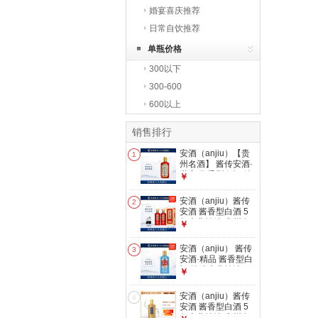
婚宴喜庆推荐
日常自饮推荐
单瓶价格
300以下
300-600
600以上
销售排行
安酒（anjiu）【贵
1
州名酒】 酱传安酒·
世家 酱香型白酒 纯
￥
粮大曲坤沙 53%vol
100mL 1瓶 单瓶装
安酒（anjiu）酱传
2
安酒 酱香型白酒 5
年大曲坤沙 贵州名
￥
酒 53%vol 500mL 2
瓶 红樽
安酒（anjiu） 酱传
3
安酒·精品 酱香型白
酒 纯粮大曲坤沙
￥
53%vol 125mL 1瓶
小酒
安酒（anjiu）酱传
4
安酒 酱香型白酒 5
年大曲坤沙 贵州名